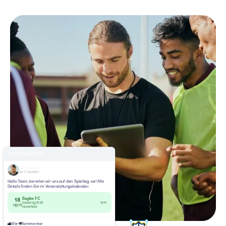
Kommunikation
John Everson
vor 3 Stunden
Hallo Team, bereiten wir uns auf den Spieltag vor! Alle
Details finden Sie im Veranstaltungskalender.
Eagles FC
18
Spiel
Samstag 12:00
april
Homefield
Wie
Kommentar