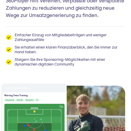
360Player hilft Vereinen, verpasste oder verspätete
Zahlungen zu reduzieren und gleichzeitig neue
Wege zur Umsatzgenerierung zu finden.
Einfacher Einzug von Mitgliedsbeiträgen und weniger
Zahlungsausfälle
Sie erhalten einen klaren Finanzüberblick, den Sie immer zur
Hand haben.
Steigern Sie Ihre Sponsoring-Möglichkeiten mit einer
dynamischen digitalen Community
Trainingseinheiten
Montag Team Training
Besessenheit
Angreifen
Weitergabe
1v1