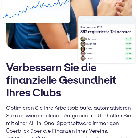
Anmeldungen
Sommercamp 2024
392 registrierte Teilnehmer
R. Johnson
Bezahlt
S. Martinez
Bezahlt
A. García
Bezahlt
L. Braun
Bezahlt
C. Smith
Bezahlt
Verbessern Sie die
finanzielle Gesundheit
Ihres Clubs
Optimieren Sie Ihre Arbeitsabläufe, automatisieren
Sie sich wiederholende Aufgaben und behalten Sie
mit einer All-in-One-Sportsoftware immer den
Überblick über die Finanzen Ihres Vereins.