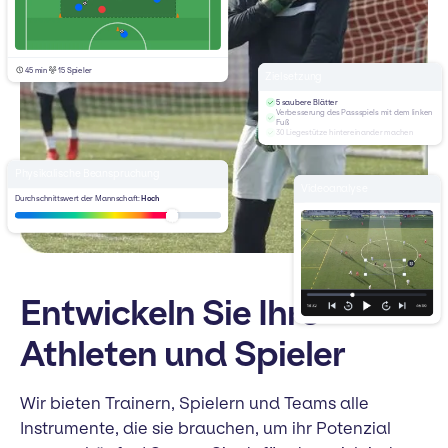
45 min
15 Spieler
Zielsetzung
5 saubere Blätter
Verbesserung des Passspiels mit dem linken
Fuß
30 Liegestütze hintereinander machen
Physikalische Beanspruchung
Videoanalyse
Durchschnittswert der Mannschaft:
Hoch
Entwickeln Sie Ihre
Athleten und Spieler
Wir bieten Trainern, Spielern und Teams alle
Instrumente, die sie brauchen, um ihr Potenzial