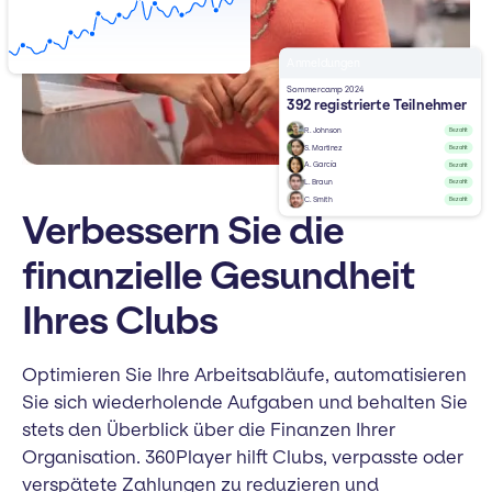
Anmeldungen
Sommercamp 2024
392 registrierte Teilnehmer
R. Johnson
Bezahlt
S. Martinez
Bezahlt
A. García
Bezahlt
L. Braun
Bezahlt
C. Smith
Bezahlt
Verbessern Sie die
finanzielle Gesundheit
Ihres Clubs
Optimieren Sie Ihre Arbeitsabläufe, automatisieren
Sie sich wiederholende Aufgaben und behalten Sie
stets den Überblick über die Finanzen Ihrer
Organisation. 360Player hilft Clubs, verpasste oder
verspätete Zahlungen zu reduzieren und