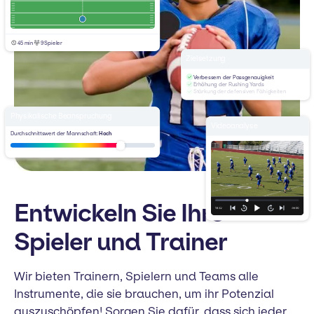
45 min
9 Spieler
Zielsetzung
Verbessern der Passgenauigkeit
Erhöhung der Rushing Yards
Stärkung der defensiven Fähigkeiten
Physikalische Beanspruchung
Videoanalyse
Durchschnittswert der Mannschaft:
Hoch
Entwickeln Sie Ihre
Spieler und Trainer
Wir bieten Trainern, Spielern und Teams alle
Instrumente, die sie brauchen, um ihr Potenzial
auszuschöpfen! Sorgen Sie dafür, dass sich jeder