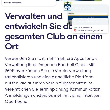
Wie
Kommentar
Website-Baukasten
Verwalten und
deinverein.de
Startseite
Mannschaften
Nachrichten
Über
Willkommen bei
Anwesenheitsbericht
entwickeln Sie den
Fußballverein
98% Anwesenheit
2% haben nicht teilgenommen
gesamten Club an einem
Ort
Verwenden Sie nicht mehr mehrere Apps für die
Verwaltung Ihres American Football Clubs! Mit
360Player können Sie die Vereinsverwaltung
rationalisieren und eine einheitliche Plattform
nutzen, die auf Ihren Verein zugeschnitten ist.
Vereinfachen Sie Terminplanung, Kommunikation,
Anmeldungen und vieles mehr mit einer intuitiven
Oberfläche.