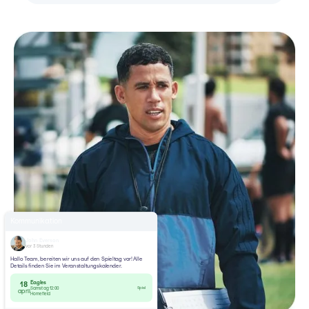
Kommunikation
John Everson
vor 3 Stunden
Hallo Team, bereiten wir uns auf den Spieltag vor! Alle
Details finden Sie im Veranstaltungskalender.
Eagles
18
Spiel
Samstag 12:00
april
Homefield