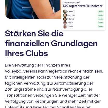
Sommercamp 2024
392 registrierte Teilnehmer
R. Johnson
Bezahlt
S. Martinez
Bezahlt
A. García
Bezahlt
L. Braun
Bezahlt
C. Smith
Bezahlt
Stärken Sie die
finanziellen Grundlagen
Ihres Clubs
Die Verwaltung der Finanzen Ihres
Volleyballvereins kann eigentlich recht einfach sein.
Mit intelligenten Tools zur Vereinfachung der
täglichen Verwaltung, zur Automatisierung der
Zahlungsströme und zur Nachverfolgung aller
Transaktionen verbringen Sie weniger Zeit mit der
Verfolgung von Rechnungen und mehr Zeit mit der
Unterstützung Ihrer Teams. Schaffen Sie eine