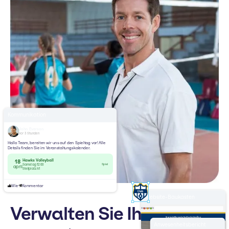
Kommunikation
John Everson
vor 3 Stunden
Hallo Team, bereiten wir uns auf den Spieltag vor! Alle
Details finden Sie im Veranstaltungskalender.
Hawks Volleyball
18
Spiel
Samstag 12:00
april
Stellplatz A1
Wie
Kommentar
Website-Baukasten
Verwalten Sie Ihren
deinverein.de
Startseite
Mannschaften
Nachrichten
Über
Willkommen bei
Anwesenheitsbericht
Volleyball-Verein