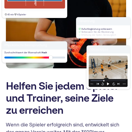
45 min
4 Spieler
Zielsetzung
Aufschlagleistung verbessern
Verbessern Sie die Blockierung
Erhöhung der Spike-Genauigkeit
Physikalische Beanspruchung
Videoanalyse
Durchschnittswert der Mannschaft:
Hoch
Helfen Sie jedem Spieler
und Trainer, seine Ziele
zu erreichen
Wenn die Spieler erfolgreich sind, entwickelt sich