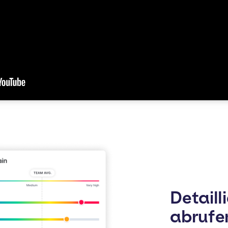
Detaill
abrufe