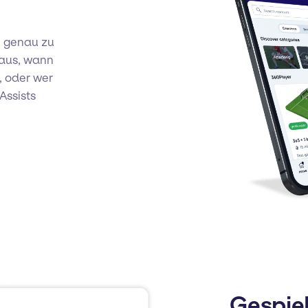
m genau zu
raus, wann
, oder wer
Assists
Gespie