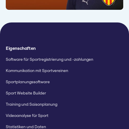
"360Player ist ganz einfach die
"360Player unterstützt alle
beste Organisationsplattform, die
Abteilungen und sorgt dafür, dass
ich kenne."
die Spieler ihr Potenzial voll
ausschöpfen können."
Sam Dexter
Beauftragter für Clubentwicklung
Ashley Smith
Direktor der Akademie
Eigenschaften
Software für Sportregistrierung und -zahlungen
Kommunikation mit Sportvereinen
Sportplanungssoftware
Sport Website Builder
Training und Saisonplanung
Videoanalyse für Sport
Statistiken und Daten