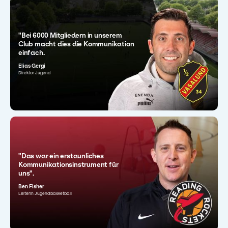
"Bei 6000 Mitgliedern in unserem
Club macht dies die Kommunikation
einfach.
Elias Gergi
Direktor Jugend
"Das war ein erstaunliches
Kommunikationsinstrument für
uns".
Ben Fisher
Leiterin Jugendbasketball
"Wir haben es geschafft, dieses
"Mit 360Player konnten wir Zeit
"Ich würde die Software jedem