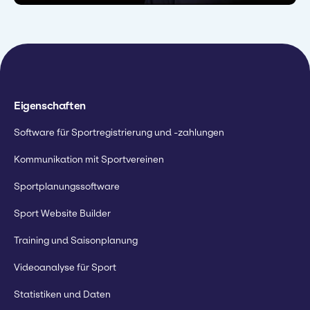
Gemeinschaftsgefühl zu schaffen,
sparen und einen Qualitätssprung
Verein empfehlen, der alle Aspekte
das den Unterschied ausmacht.
machen."
seiner Organisation verbessern
Gerard Trives
möchte.
Gustavo Pérez
Sport-Koordinator
Trainer
Dave Currie
Leiter der Akademie
Eigenschaften
Software für Sportregistrierung und -zahlungen
Kommunikation mit Sportvereinen
Sportplanungssoftware
Sport Website Builder
Training und Saisonplanung
Videoanalyse für Sport
Statistiken und Daten