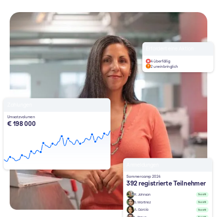
Erfordert eine Aktion
4 überfällig
2 uneinbringlich
Zahlungen
Umsatzvolumen
€ 198 000
Anmeldungen
Sommercamp 2024
392 registrierte Teilnehmer
R. Johnson
Bezahlt
S. Martinez
Bezahlt
A. García
Bezahlt