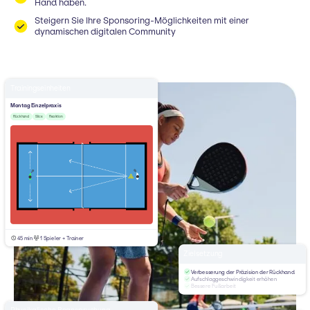
Hand haben.
Steigern Sie Ihre Sponsoring-Möglichkeiten mit einer
dynamischen digitalen Community
Trainingseinheiten
Montag Einzelpraxis
Rückhand
Slice
Reaktion
45 min
1 Spieler + Trainer
Zielsetzung
Verbesserung der Präzision der Rückhand
Aufschlaggeschwindigkeit erhöhen
Bessere Fußarbeit