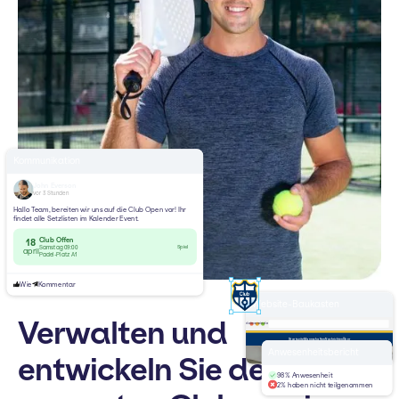
Kommunikation
John Everson
vor 3 Stunden
Hallo Team, bereiten wir uns auf die Club Open vor! Ihr
findet alle Setzlisten im Kalender Event.
Club Offen
18
Spiel
Samstag 09:00
april
Padel-Platz A1
Wie
Kommentar
Website-Baukasten
Verwalten und
deinverein.de
Startseite
Mannschaften
Nachrichten
Über
Willkommen bei
Anwesenheitsbericht
entwickeln Sie den
Padel-Club
98% Anwesenheit
2% haben nicht teilgenommen