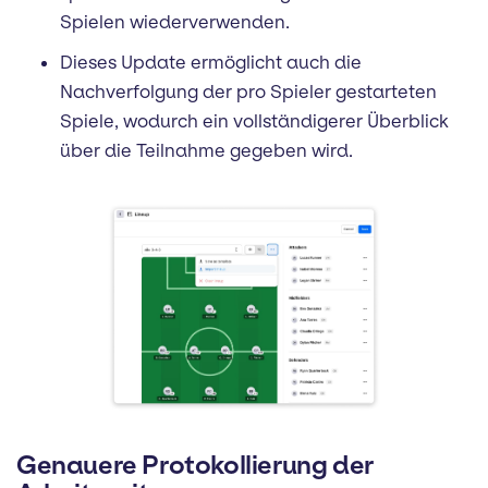
Spielen wiederverwenden.
Dieses Update ermöglicht auch die
Nachverfolgung der pro Spieler gestarteten
Spiele, wodurch ein vollständigerer Überblick
über die Teilnahme gegeben wird.
Genauere Protokollierung der