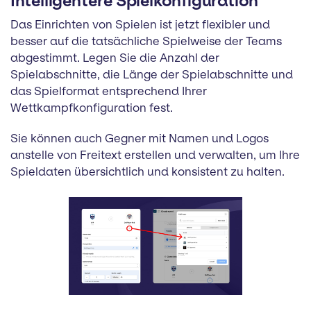
Intelligentere Spielkonfiguration
Das Einrichten von Spielen ist jetzt flexibler und
besser auf die tatsächliche Spielweise der Teams
abgestimmt. Legen Sie die Anzahl der
Spielabschnitte, die Länge der Spielabschnitte und
das Spielformat entsprechend Ihrer
Wettkampfkonfiguration fest.
Sie können auch Gegner mit Namen und Logos
anstelle von Freitext erstellen und verwalten, um Ihre
Spieldaten übersichtlich und konsistent zu halten.