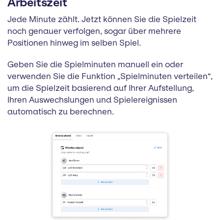
Arbeitszeit
Jede Minute zählt. Jetzt können Sie die Spielzeit
noch genauer verfolgen, sogar über mehrere
Positionen hinweg im selben Spiel.
Geben Sie die Spielminuten manuell ein oder
verwenden Sie die Funktion „Spielminuten verteilen“,
um die Spielzeit basierend auf Ihrer Aufstellung,
Ihren Auswechslungen und Spielereignissen
automatisch zu berechnen.