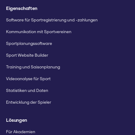
Eigenschaften
Software für Sportregistrierung und -zahlungen
Kommunikation mit Sportvereinen
Sportplanungssoftware
Sport Website Builder
Training und Saisonplanung
Videoanalyse für Sport
Statistiken und Daten
Entwicklung der Spieler
Lösungen
Für Akademien