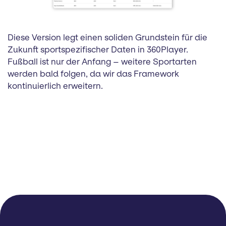
Diese Version legt einen soliden Grundstein für die
Zukunft sportspezifischer Daten in 360Player.
Fußball ist nur der Anfang – weitere Sportarten
werden bald folgen, da wir das Framework
kontinuierlich erweitern.