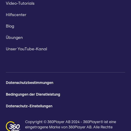
Video-Tutorials
Hilfscenter
Blog
Übungen
Unser YouTube-Kanal
Datenschutzbestimmungen
Bedingungen der Dienstleistung
Datenschutz-Einstellungen
Copyright © 360Player AB 2024 - 360Player® ist eine
eingetragene Marke von 360Player AB. Alle Rechte