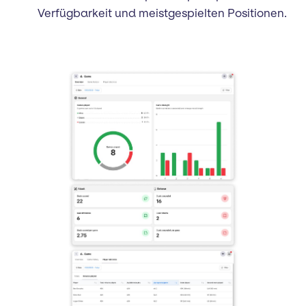
Verfügbarkeit und meistgespielten Positionen.